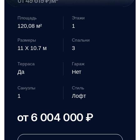
Получите
консультацию
специалиста по
телефону или в
онлайн режиме
3
Выберите
технологию
строительства,
материал и
комплектацию