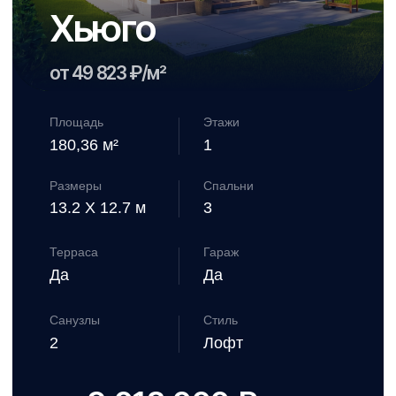
Терраса
Гараж
Да
Нет
Санузлы
Стиль
1
Лофт
от 6 004 000 ₽
Смотреть проект дома →
Больше проектов →
Как мы
работаем