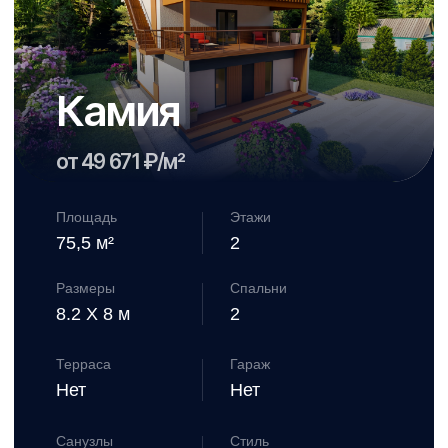
оставьте свой номер телефона
и мы подробно расскажем о наших предложениях
Хьюго
при нажатии на кнопку, вы соглашаетесь с
политикой конфиденциальности
от 49 823 ₽/м²
Площадь
Этажи
180,36 м²
1
Размеры
Спальни
13.2 X 12.7 м
3
Терраса
Гараж
Да
Да
Санузлы
Стиль
2
Лофт