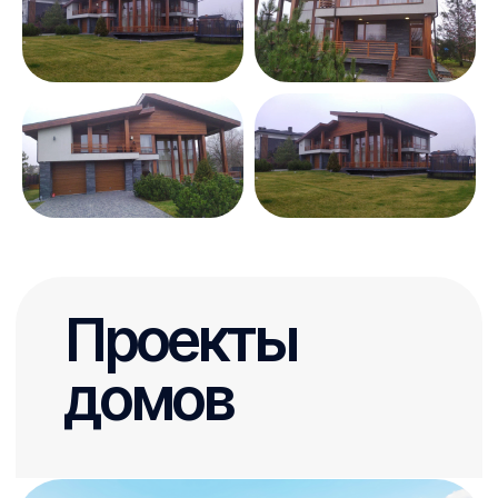
Проекты
домов
150м²
Хаскелл
от 49 886 ₽/м²
Площадь
Этажи
65,85 м²
2