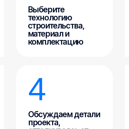
при нажатии на кнопку, вы соглашаетесь с
политикой конфиденциальности
Услуги
Проекты домов
Портфолио
Как купить
Партнеры
Акции
Контакты
+7 495 291 63 13
sale@bildingstroi.ru
Компания «Билдинг» за короткий срок прошла путь от
небольшой бригады строителей до полноценной компании по
строительству загородных домов, которая продолжает расти и
развиваться. Мы понимаем, как важно оправдывать доверие
наших клиентов, именно поэтому уделяем особое внимание