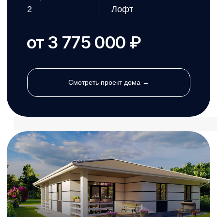
от 9 018 000 ₽
Смотреть проект дома →
Леоти
от 49 619 ₽/м²
Площадь
Этажи
120,08 м²
1
Размеры
Спальни
11 X 10.7 м
3