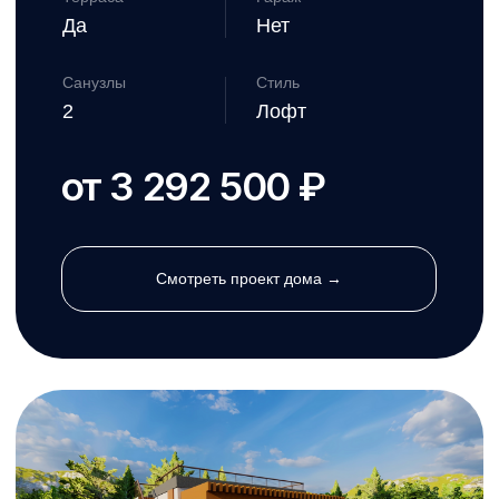
Камия
от 49 671 ₽/м²
Площадь
Этажи
75,5 м²
2
Размеры
Спальни
8.2 X 8 м
2
Терраса
Гараж
Нет
Нет
Санузлы
Стиль
2
Лофт
от 3 775 000 ₽
Смотреть проект дома →