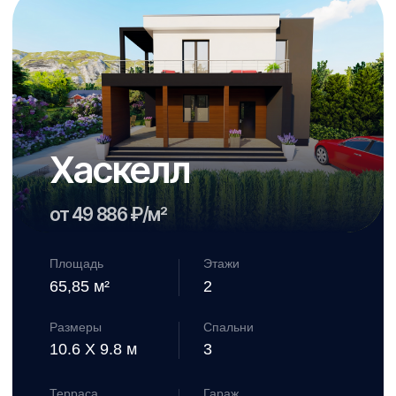
Размеры
Спальни
10.6 X 9.8 м
3
Терраса
Гараж
Да
Нет
Санузлы
Стиль
2
Лофт
от 3 292 500 ₽
Смотреть проект дома →