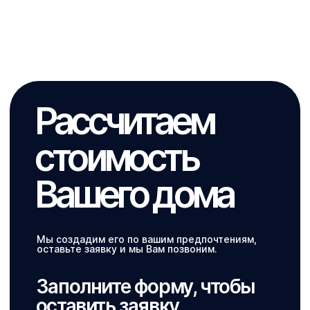
Позвоните мне →
при нажатии на кнопку, вы
соглашаетесь с
политикой
конфиденциальности
Проекты домов
Услуги
Портфолио
Как купить
Партнеры
Акции
Контакты
+7 495 291 63 13