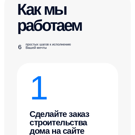
Услуги
Проекты домов
Портфолио
Как купить
Партнеры
Акции
Контакты
+7 495 291 63 13
sale@bildingstroi.ru
Компания «Билдинг» за короткий срок прошла путь от
небольшой бригады строителей до полноценной компании по
строительству загородных домов, которая продолжает расти и
развиваться. Мы понимаем, как важно оправдывать доверие
наших клиентов, именно поэтому уделяем особое внимание
подбору команды. Строительством домов занимаются люди,
обладающие опытом и профессионализмом, что позволяет нам
строить качественные, надежные и комфортные дома для
постоянного проживания.
Свяжитесь со мной →