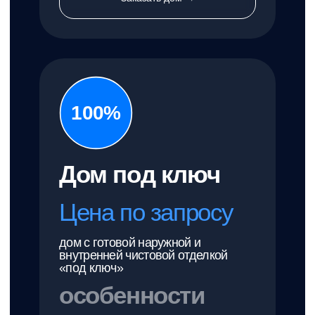
Санузлы
Стиль
2
Лофт
от 3 292 500 ₽
Смотреть проект дома →
Камия
от 49 671 ₽/м²
Площадь
Этажи