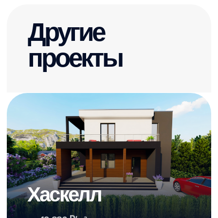
Хьюго
при нажатии на кнопку, вы соглашаетесь с
политикой конфиденциальности
от 49 823 ₽/м²
Площадь
Этажи
180,36 м²
1
Размеры
Спальни
13.2 X 12.7 м
3
Терраса
Гараж
Да
Да
Санузлы
Стиль
2
Лофт
от 9 018 000 ₽
Смотреть проект дома →