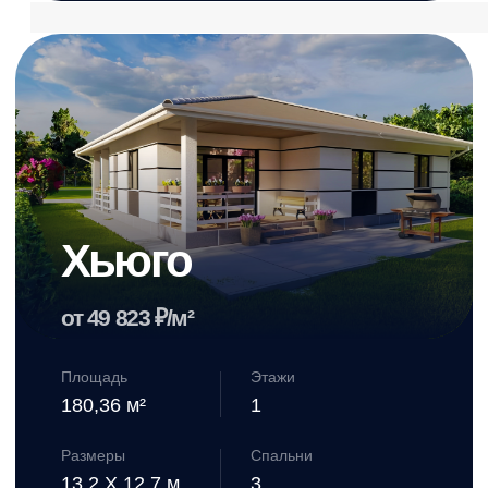
3
Выберите
технологию
строительства,
материал и
комплектацию
4
Обсуждаем детали