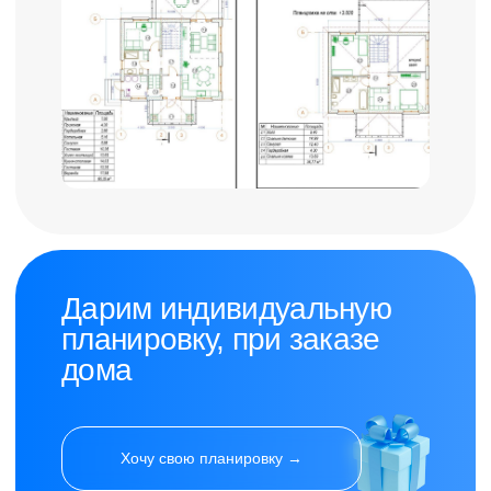
Варианты
комплектаций
Возведение
коробки
3 963 700 ₽
возведение «коробки» дома с
фундаментом
особенности
стены из газобетонных блоков Bonolit®
кровельная система