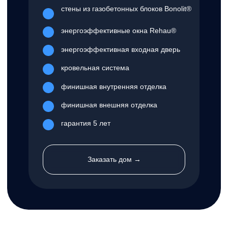
75,5 м²
2
Размеры
Спальни
8.2 X 8 м
2
Терраса
Гараж
Нет
Нет
Санузлы
Стиль
2
Лофт
от 3 775 000 ₽
Смотреть проект дома →
оставьте свой номер телефона
и мы подробно расскажем о наших предложениях