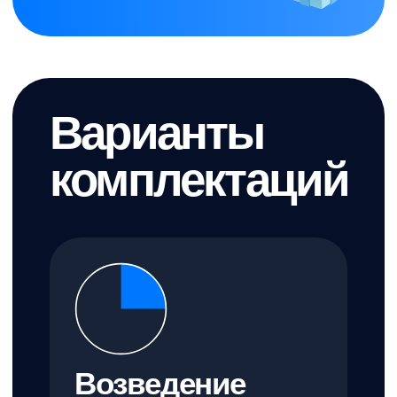
гарантия 5 лет
Заказать дом →
Теплый контур
5 167 970 ₽
«теплый контур» дома с внешней
отделкой и окнами
особенности
стены из газобетонных блоков Bonolit®
энергоэффективные окна Rehau®
энергоэффективная входная дверь