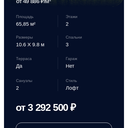
Леоти
от 49 619 ₽/м²
Площадь
Этажи
120,08 м²
1
Размеры
Спальни
11 X 10.7 м
3
Терраса
Гараж
Да
Нет
Санузлы
Стиль
1
Лофт