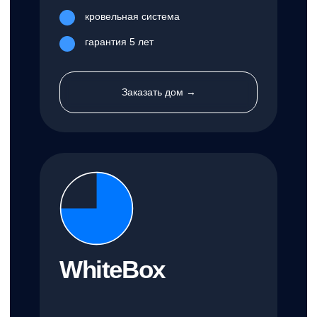
внутренней чистовой отделкой
«под ключ»
особенности
стены из газобетонных блоков Bonolit®
энергоэффективные окна Rehau®
энергоэффективная входная дверь
кровельная система
финишная внутренняя отделка
финишная внешняя отделка
гарантия 5 лет
Заказать дом →
Другие