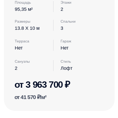
Нет
Нет
Санузлы
Стиль
2
Лофт
от 3 963 700 ₽
от 41 570 ₽/м²
150м²
Планировка
Наши специалисты разработали
оптимальный и эргономичный вариант
планировки – максимальное сочетание
удобства и полезное использование
площади, но вы всегда можете внести
свои изменения!