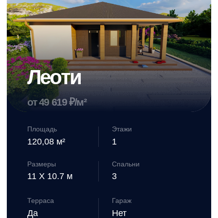
6
Заключаем
договор и
начинаем
строительство по
утвержденному
плану
Рассчитаем
стоимость
Вашего дома
Мы создадим его по вашим предпочтениям,
оставьте заявку и мы Вам позвоним.