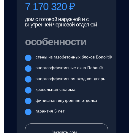
проекты
Хаскелл
от 49 886 ₽/м²
Площадь
Этажи
65,85 м²
2
Размеры
Спальни
10.6 X 9.8 м
3
Терраса
Гараж
Да
Нет