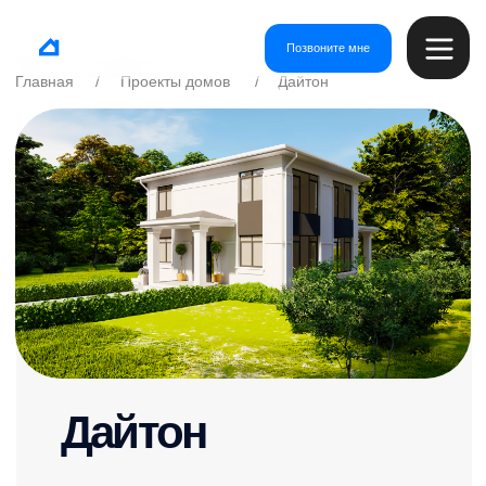
Позвоните мне
Проекты домов
Дайтон
Главная
/
/
Дайтон
Площадь
Этажи
95,35 м²
2
Размеры
Спальни
13.8 X 10 м
3
Терраса
Гараж