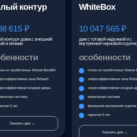
тивная входная дверь
энергоэффективная входная дверь
система
кровельная система
т
финишная внутренняя отделка
гарантия 5 лет
азать дом →
Заказать дом →
оекты