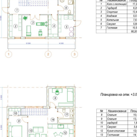
птимальный и эргономичный вариант
ание удобства и полезное использование
ести свои изменения!