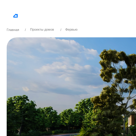
Услуги
Как купить
Наши объ
Строительство домов
Проекты домов
Фервью
Главная
/
/