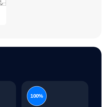
100%
Дом под ключ
Цена по запросу
дом с готовой наружной и внутренней
чистовой отделкой «под ключ»
особенности
стены из газобетонных блоков Bonolit®
энергоэффективные окна Rehau®