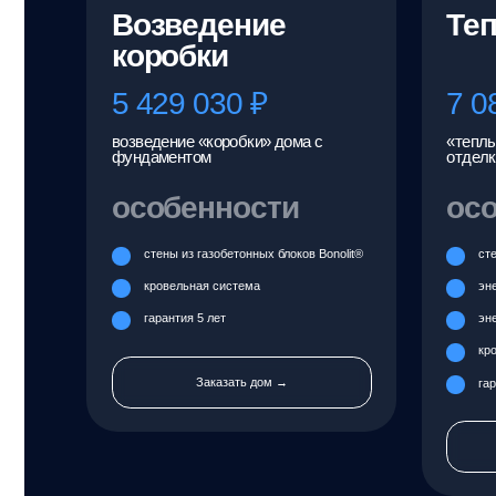
гарантия 5 лет
энергоэффек
кровельная 
Заказать дом →
гарантия 5 ле
Зак
Другие пр