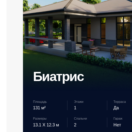
Размеры
Спальни
Гараж
13.1 X 12.3 м
2
Нет
от 6 550 000 ₽
Смотр