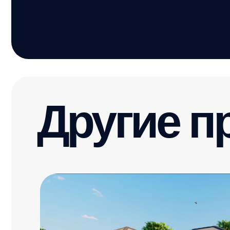
Биатрис
Площадь
Этажи
Терраса
131 м²
1
Да