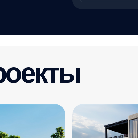
Виктор
от 50 000 ₽/м²
Санузлы
Площадь
Этажи
Те
1
79,52 м²
2
Н