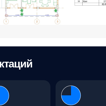
аций
 контур
WhiteBox
15 ₽
10 047 565 ₽
р» дома с внешней
дом с готовой наружной и с
ами
внутренней черновой отделкой
ности
особенности
обетонных блоков Bonolit®
стены из газобетонных блоков Bonolit®
тивные окна Rehau®
энергоэффективные окна Rehau®