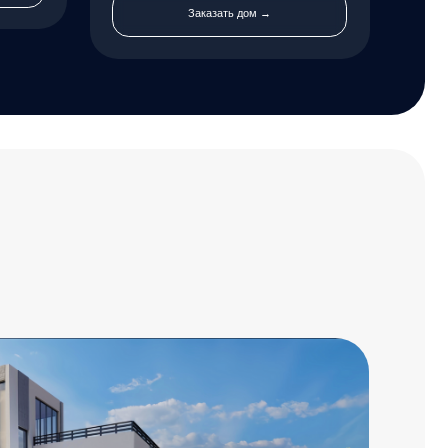
от 49 700 ₽/м²
рраса
Санузлы
ет
3