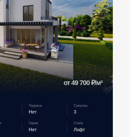
раж
Стиль
ет
Лофт
Смотреть проект дома →