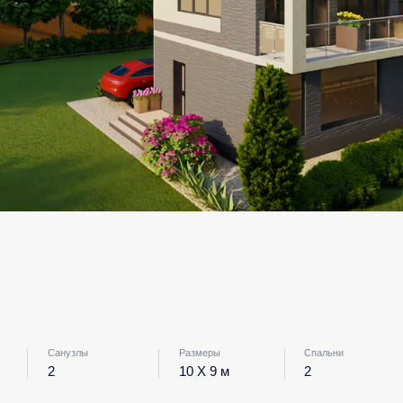
Санузлы
Размеры
Спальни
Гараж
2
10 X 9 м
2
Нет