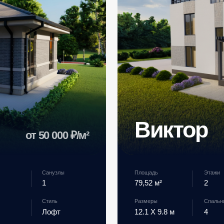
Стиль
Размеры
Спальни
Га
Лофт
12.1 X 9.8 м
4
Н
от 3 976 000 ₽
еть проект дома →