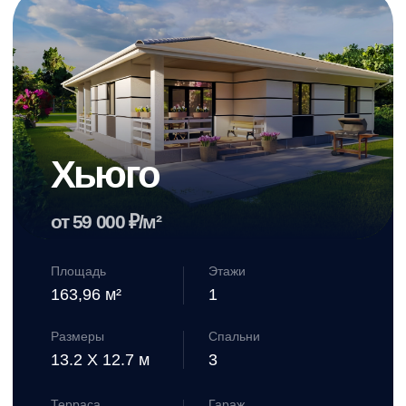
Смотреть проект дома →
Саблетт
оставьте свой номер телефона
от 59 000 ₽/м²
и мы подробно расскажем о наших предложениях
Площадь
Этажи
130,21 м²
2
Размеры
Спальни
при нажатии на кнопку, вы соглашаетесь с
политикой конфиденциальности
9.6 X 8.2 м
4