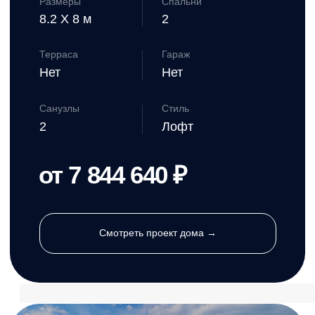
Леоти
от 59 000 ₽/м²
Площадь
Этажи
109,16 м²
1
Размеры
Спальни
11 X 10.7 м
3
Терраса
Гараж
Да
Нет
Санузлы
Стиль
1
Лофт
от 6 440 440 ₽