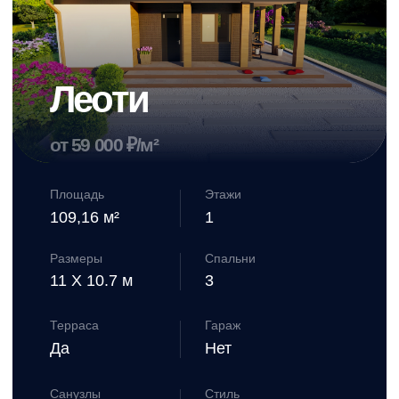
от 59 000 ₽/м²
Площадь
Этажи
125,17 м²
1
Размеры
Спальни
12 X 12 м
3
Терраса
Гараж
Да
Нет
Санузлы
Стиль
1
Лофт
от 7 385 030 ₽
Смотреть проект дома →