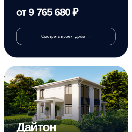
Дайтон
от 59 000 ₽/м²
Площадь
Этажи
95,35 м²
2
Размеры
Спальни
13.8 X 10 м
3
Терраса
Гараж
Нет
Нет
Санузлы
Стиль
2
Лофт
от 5 625 650 ₽
Смотреть проект дома →