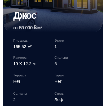
165,52 м²
1
Размеры
Спальни
19 X 12.2 м
6
Терраса
Гараж
Нет
Нет
Санузлы
Стиль
2
Лофт
от 9 765 680 ₽
Смотреть проект дома →