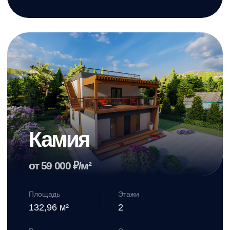
Хьюго
оставьте свой номер телефона
от 59 000 ₽/м²
и мы подробно расскажем о наших предложениях
Площадь
Этажи
163,96 м²
1
Размеры
Спальни
при нажатии на кнопку, вы соглашаетесь с
политикой конфиденциальности
13.2 X 12.7 м
3
Терраса
Гараж
Да
Да
Санузлы
Стиль
2
Лофт
от 9 673 640 ₽
Смотреть проект дома →