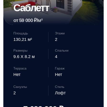
Смотреть проект дома →
Фервью
от 59 000 ₽/м²
Площадь
Этажи
128,65 м²
2
Размеры
Спальни
10 X 9 м
2
Терраса
Гараж
Нет
Нет