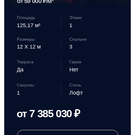
Партнеры
Акции
при нажатии на кнопку, вы соглашаетесь с
политикой конфиденциальности
Контакты
+7 495 291 63 13
sale@bildingstroi.ru
Компания «Билдинг» за короткий срок прошла путь от
небольшой бригады строителей до полноценной компании по
строительству загородных домов, которая продолжает расти и
развиваться. Мы понимаем, как важно оправдывать доверие
наших клиентов, именно поэтому уделяем особое внимание
подбору команды. Строительством домов занимаются люди,
обладающие опытом и профессионализмом, что позволяет нам
строить качественные, надежные и комфортные дома для
постоянного проживания.
Свяжитесь со мной →
Telegram →