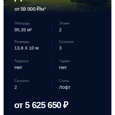
оставьте свой номер телефона
и мы подробно расскажем о наших предложениях
Хаскелл
при нажатии на кнопку, вы соглашаетесь с
политикой конфиденциальности
оставьте свой номер телефона
от 59 000 ₽/м²
и мы подробно расскажем о наших предложениях
Площадь
Этажи
114,92 м²
2
Размеры
Спальни
при нажатии на кнопку, вы соглашаетесь с
политикой конфиденциальности
10.6 X 9.8 м
3
Терраса
Гараж
Да
Нет
Санузлы
Стиль
2
Лофт