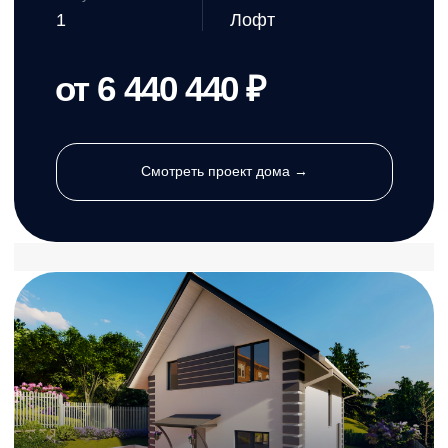
Алтус
оставьте свой номер телефона
от 59 000 ₽/м²
и мы подробно расскажем о наших предложениях
Площадь
Этажи
101,92 м²
1
Размеры
Спальни
при нажатии на кнопку, вы соглашаетесь с
политикой конфиденциальности
12.4 X 11.1 м
1
Терраса
Гараж
Нет
Нет
Санузлы
Стиль
1
Лофт
от 6 013 280 ₽