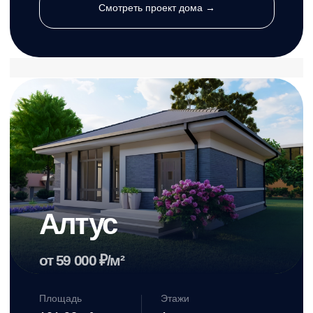
ВКонтакте→
YouTube →
Все медиа и текстовые материалы, размещенные на сайте являются
интеллектуальной собственностью «Билдинг» и охраняются законодательством об
авторском и смежных правах. Нелегитимное использование и распространение
преследуется по закону, кроме случаев получения письменного разрешения
правообладателя.
Политика конфиденциальности